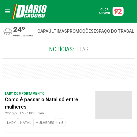
OUÇA
AO VIVO
24º
CAPA
ÚLTIMAS
PROMOÇÕES
ESPAÇO DO TRABAL
PORTO ALEGRE
NOTÍCIAS:
ELAS
LADY COMPORTAMENTO
Como é passar o Natal só entre
mulheres
23/12/2016 - 10h00min
LADY
NATAL
MULHERES
+
5