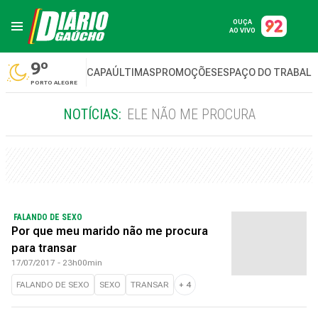
OUÇA
AO VIVO
9º
CAPA
ÚLTIMAS
PROMOÇÕES
ESPAÇO DO TRABAL
PORTO ALEGRE
NOTÍCIAS:
ELE NÃO ME PROCURA
FALANDO DE SEXO
Por que meu marido não me procura
para transar
17/07/2017 - 23h00min
FALANDO DE SEXO
SEXO
TRANSAR
+
4