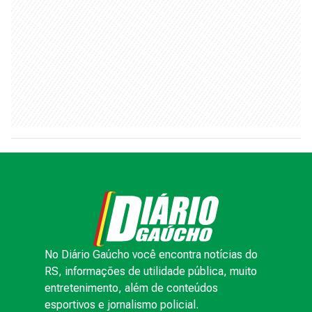
No Diário Gaúcho você encontra notícias do
RS, informações de utilidade pública, muito
entretenimento, além de conteúdos
esportivos e jornalismo policial.