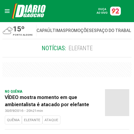
OUÇA
AO VIVO
15º
CAPA
ÚLTIMAS
PROMOÇÕES
ESPAÇO DO TRABAL
PORTO ALEGRE
NOTÍCIAS:
ELEFANTE
NO QUÊNIA
VÍDEO mostra momento em que
ambientalista é atacado por elefante
30/09/2016 - 20h21min
QUÊNIA
ELEFANTE
ATAQUE