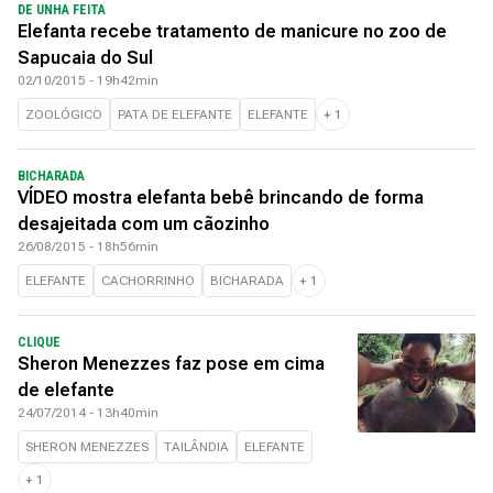
DE UNHA FEITA
Elefanta recebe tratamento de manicure no zoo de
Sapucaia do Sul
02/10/2015 - 19h42min
ZOOLÓGICO
PATA DE ELEFANTE
ELEFANTE
+
1
BICHARADA
VÍDEO mostra elefanta bebê brincando de forma
desajeitada com um cãozinho
26/08/2015 - 18h56min
ELEFANTE
CACHORRINHO
BICHARADA
+
1
CLIQUE
Sheron Menezzes faz pose em cima
de elefante
24/07/2014 - 13h40min
SHERON MENEZZES
TAILÂNDIA
ELEFANTE
+
1