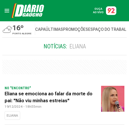
OUÇA
AO VIVO
16º
CAPA
ÚLTIMAS
PROMOÇÕES
ESPAÇO DO TRABAL
PORTO ALEGRE
NOTÍCIAS:
ELIANA
NO "ENCONTRO"
Eliana se emociona ao falar da morte do
pai: "Não viu minhas estreias"
19/12/2024 - 18h55min
ELIANA