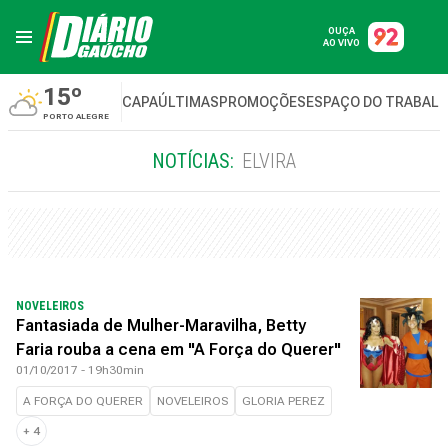
OUÇA
AO VIVO
15º
CAPA
ÚLTIMAS
PROMOÇÕES
ESPAÇO DO TRABAL
PORTO ALEGRE
NOTÍCIAS:
ELVIRA
NOVELEIROS
Fantasiada de Mulher-Maravilha, Betty
Faria rouba a cena em "A Força do Querer"
01/10/2017 - 19h30min
A FORÇA DO QUERER
NOVELEIROS
GLORIA PEREZ
+
4