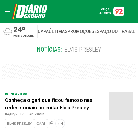
OUÇA
AO VIVO
24º
CAPA
ÚLTIMAS
PROMOÇÕES
ESPAÇO DO TRABAL
PORTO ALEGRE
NOTÍCIAS:
ELVIS PRESLEY
ROCK AND ROLL
Conheça o gari que ficou famoso nas
redes sociais ao imitar Elvis Presley
04/05/2017 - 14h38min
ELVIS PRESLEY
GARI
FÃ
+
4