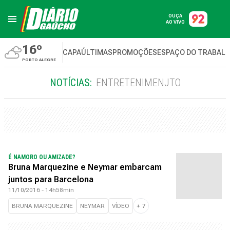
OUÇA
AO VIVO
16º
CAPA
ÚLTIMAS
PROMOÇÕES
ESPAÇO DO TRABAL
PORTO ALEGRE
NOTÍCIAS:
ENTRETENIMENJTO
É NAMORO OU AMIZADE?
Bruna Marquezine e Neymar embarcam
juntos para Barcelona
11/10/2016 - 14h58min
BRUNA MARQUEZINE
NEYMAR
VÍDEO
+
7