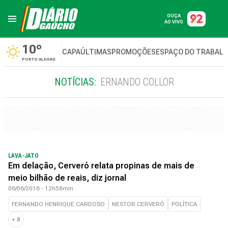
OUÇA
AO VIVO
10º
CAPA
ÚLTIMAS
PROMOÇÕES
ESPAÇO DO TRABAL
PORTO ALEGRE
NOTÍCIAS:
ERNANDO COLLOR
LAVA-JATO
Em delação, Cerveró relata propinas de mais de
meio bilhão de reais, diz jornal
06/06/2016 - 12h58min
FERNANDO HENRIQUE CARDOSO
NESTOR CERVERÓ
POLÍTICA
+
8