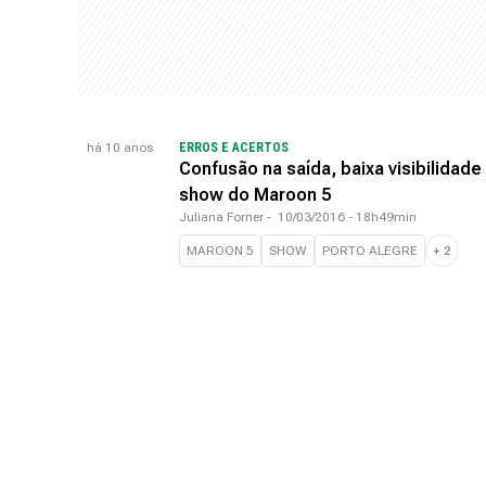
há 10 anos
ERROS E ACERTOS
Confusão na saída, baixa visibilidade
show do Maroon 5
Juliana Forner
-
10/03/2016 - 18h49min
MAROON 5
SHOW
PORTO ALEGRE
+
2