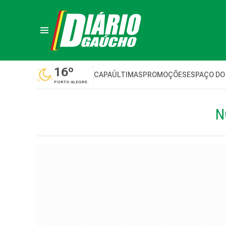
16º
CAPA
ÚLTIMAS
PROMOÇÕES
ESPAÇO DO
PORTO ALEGRE
N