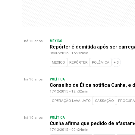
há 10 anos
MÉXICO
Repórter é demitida após ser carre
06/07/2016 - 16h32min
MÉXICO
REPÓRTER
POLÊMICA
+
3
há 10 anos
POLÍTICA
Conselho de Ética notifica Cunha, e
17/12/2015 - 12h32min
OPERAÇÃO LAVA-JATO
CASSAÇÃO
PROCURA
há 10 anos
POLÍTICA
Cunha afirma que pedido de afastam
17/12/2015 - 00h24min