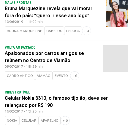
MALAS PRONTAS
Bruna Marquezine revela que vai morar
fora do país: "Quero ir esse ano logo"
13/06/2019 - 11h00min
BRUNA MARQUEZINE
CABELOS
PERUCA
+
4
VOLTA AO PASSADO
Apaixonados por carros antigos se
reúnem no Centro de Viamão
09/07/2017 - 18h29min
CARRO ANTIGO
VIAMÃO
EVENTO
+
6
INDESTRUTÍVEL
Celular Nokia 3310, o famoso tijolão, deve ser
relançado por R$ 190
16/02/2017 - 13h23min
NOKIA
CELULAR
APARELHO
+
6