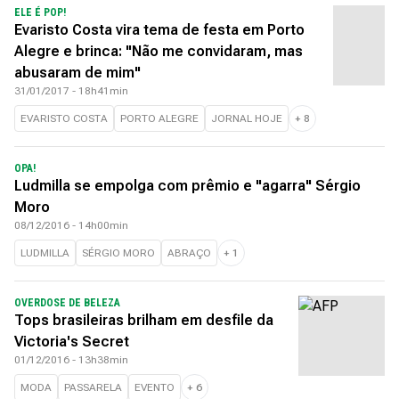
ELE É POP!
Evaristo Costa vira tema de festa em Porto
Alegre e brinca: "Não me convidaram, mas
abusaram de mim"
31/01/2017 - 18h41min
EVARISTO COSTA
PORTO ALEGRE
JORNAL HOJE
+
8
OPA!
Ludmilla se empolga com prêmio e "agarra" Sérgio
Moro
08/12/2016 - 14h00min
LUDMILLA
SÉRGIO MORO
ABRAÇO
+
1
OVERDOSE DE BELEZA
Tops brasileiras brilham em desfile da
Victoria's Secret
01/12/2016 - 13h38min
MODA
PASSARELA
EVENTO
+
6