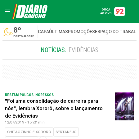
OUÇA
AO VIVO
8º
CAPA
ÚLTIMAS
PROMOÇÕES
ESPAÇO DO TRABAL
PORTO ALEGRE
NOTÍCIAS:
EVIDÊNCIAS
RESTAM POUCOS INGRESSOS
"Foi uma consolidação de carreira para
nós", lembra Xororó, sobre o lançamento
de Evidências
12/04/2019 - 13h31min
CHITÃOZINHO E XORORÓ
SERTANEJO