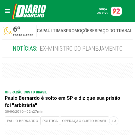
OUÇA
AO VIVO
6º
CAPA
ÚLTIMAS
PROMOÇÕES
ESPAÇO DO TRABAL
PORTO ALEGRE
NOTÍCIAS:
EX-MINISTRO DO PLANEJAMENTO
OPERAÇÃO CUSTO BRASIL
Paulo Bernardo é solto em SP e diz que sua prisão
foi "arbitrária"
30/06/2016 - 02h27min
PAULO BERNARDO
POLÍTICA
OPERAÇÃO CUSTO BRASIL
+
3