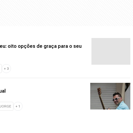
seu: oito opções de graça para o seu
+
3
ual
 JORGE
+
1