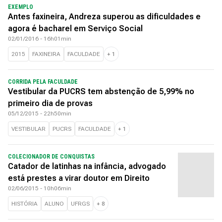
EXEMPLO
Antes faxineira, Andreza superou as dificuldades e
agora é bacharel em Serviço Social
02/01/2016 - 16h01min
2015
FAXINEIRA
FACULDADE
+
1
CORRIDA PELA FACULDADE
Vestibular da PUCRS tem abstenção de 5,99% no
primeiro dia de provas
05/12/2015 - 22h50min
VESTIBULAR
PUCRS
FACULDADE
+
1
COLECIONADOR DE CONQUISTAS
Catador de latinhas na infância, advogado
está prestes a virar doutor em Direito
02/06/2015 - 10h06min
HISTÓRIA
ALUNO
UFRGS
+
8