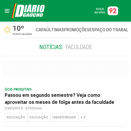
OUÇA
AO VIVO
10º
CAPA
ÚLTIMAS
PROMOÇÕES
ESPAÇO DO TRABAL
PORTO ALEGRE
NOTÍCIAS:
FACULDADE
ÓCIO PRODUTIVO
Passou em segundo semestre? Veja como
aproveitar os meses de folga antes da faculdade
03/03/2016 - 07h02min
EDUCAÇÃO
EDUCAÇÃO
UNIVERSIDADE
+
3