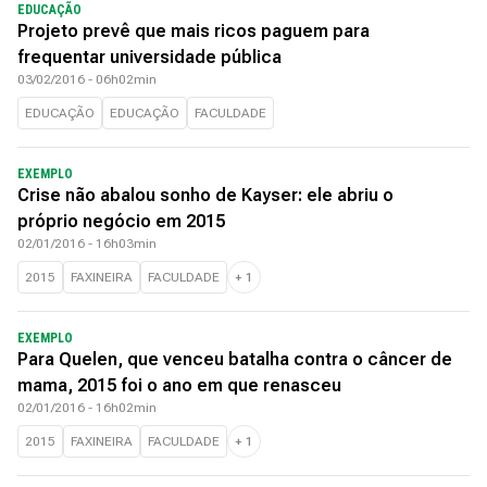
EDUCAÇÃO
Projeto prevê que mais ricos paguem para
frequentar universidade pública
03/02/2016 - 06h02min
EDUCAÇÃO
EDUCAÇÃO
FACULDADE
EXEMPLO
Crise não abalou sonho de Kayser: ele abriu o
próprio negócio em 2015
02/01/2016 - 16h03min
2015
FAXINEIRA
FACULDADE
+
1
EXEMPLO
Para Quelen, que venceu batalha contra o câncer de
mama, 2015 foi o ano em que renasceu
02/01/2016 - 16h02min
2015
FAXINEIRA
FACULDADE
+
1