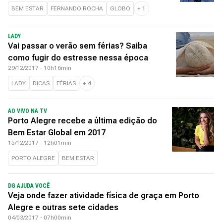
BEM ESTAR
FERNANDO ROCHA
GLOBO
+
1
LADY
Vai passar o verão sem férias? Saiba
como fugir do estresse nessa época
29/12/2017 - 10h16min
LADY
DICAS
FÉRIAS
+
4
AO VIVO NA TV
Porto Alegre recebe a última edição do
Bem Estar Global em 2017
15/12/2017 - 12h01min
PORTO ALEGRE
BEM ESTAR
DG AJUDA VOCÊ
Veja onde fazer atividade física de graça em Porto
Alegre e outras sete cidades
04/03/2017 - 07h00min