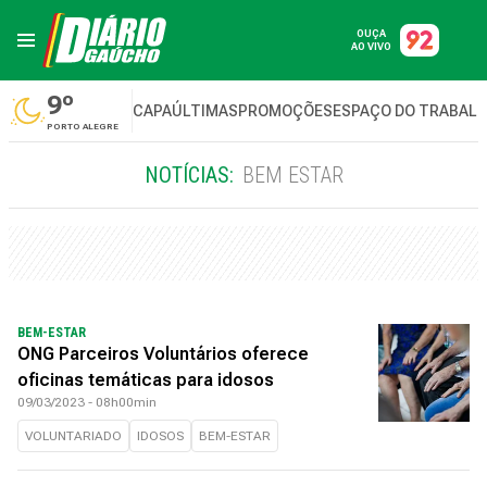
OUÇA
AO VIVO
9º
CAPA
ÚLTIMAS
PROMOÇÕES
ESPAÇO DO TRABAL
PORTO ALEGRE
NOTÍCIAS:
BEM ESTAR
BEM-ESTAR
ONG Parceiros Voluntários oferece
oficinas temáticas para idosos
09/03/2023 - 08h00min
VOLUNTARIADO
IDOSOS
BEM-ESTAR