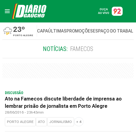
OUÇA
AO VIVO
23º
CAPA
ÚLTIMAS
PROMOÇÕES
ESPAÇO DO TRABAL
PORTO ALEGRE
NOTÍCIAS:
FAMECOS
DISCUSSÃO
Ato na Famecos discute liberdade de imprensa ao
lembrar prisão de jornalista em Porto Alegre
28/06/2016 - 23h43min
PORTO ALEGRE
ATO
JORNALISMO
+
4