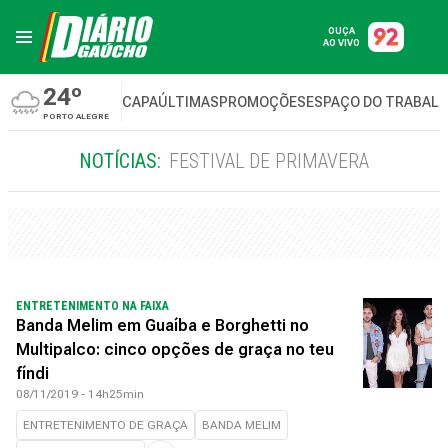
OUÇA
AO VIVO
24º
CAPA
ÚLTIMAS
PROMOÇÕES
ESPAÇO DO TRABAL
PORTO ALEGRE
NOTÍCIAS:
FESTIVAL DE PRIMAVERA
ENTRETENIMENTO NA FAIXA
Banda Melim em Guaíba e Borghetti no
Multipalco: cinco opções de graça no teu
fíndi
08/11/2019 - 14h25min
ENTRETENIMENTO DE GRAÇA
BANDA MELIM