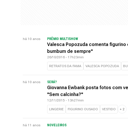
há 10 anos
PRÊMIO MULTISHOW
Valesca Popozuda comenta figurino
bumbum de sempre"
26/10/2016 - 17h23min
RETRATOS DA FAMA
VALESCA POPOZUDA
B
há 10 anos
SERÁ?
Giovanna Ewbank posta fotos com ve
"Sem calcinha?"
12/11/2015 - 13h27min
LINGERIE
FIGURINO OUSADO
VESTIDO
+
2
há 11 anos
NOVELEIROS