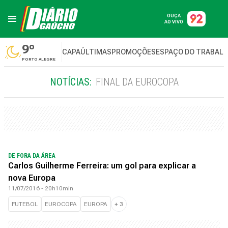
OUÇA
AO VIVO
9º
CAPA
ÚLTIMAS
PROMOÇÕES
ESPAÇO DO TRABAL
PORTO ALEGRE
NOTÍCIAS:
FINAL DA EUROCOPA
DE FORA DA ÁREA
Carlos Guilherme Ferreira: um gol para explicar a
nova Europa
11/07/2016 - 20h10min
FUTEBOL
EUROCOPA
EUROPA
+
3