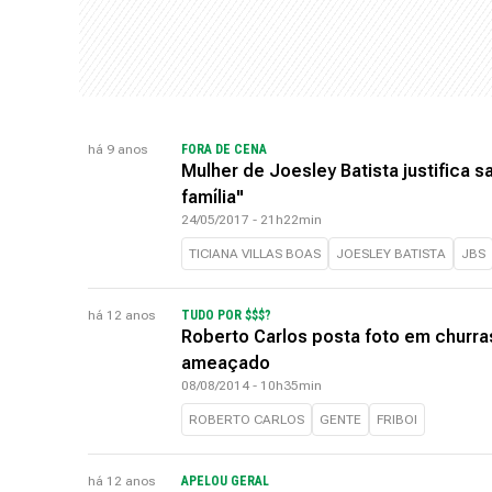
há 9 anos
FORA DE CENA
Mulher de Joesley Batista justifica 
família"
24/05/2017 - 21h22min
TICIANA VILLAS BOAS
JOESLEY BATISTA
JBS
há 12 anos
TUDO POR $$$?
Roberto Carlos posta foto em churras
ameaçado
08/08/2014 - 10h35min
ROBERTO CARLOS
GENTE
FRIBOI
há 12 anos
APELOU GERAL