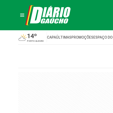
14º
CAPA
ÚLTIMAS
PROMOÇÕES
ESPAÇO DO
PORTO ALEGRE