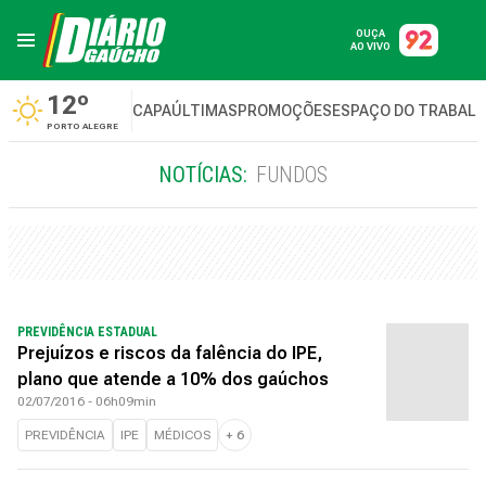
OUÇA
AO VIVO
12º
CAPA
ÚLTIMAS
PROMOÇÕES
ESPAÇO DO TRABAL
PORTO ALEGRE
NOTÍCIAS:
FUNDOS
PREVIDÊNCIA ESTADUAL
Prejuízos e riscos da falência do IPE,
plano que atende a 10% dos gaúchos
02/07/2016 - 06h09min
PREVIDÊNCIA
IPE
MÉDICOS
+
6