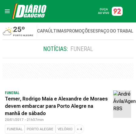
OUÇA
AO VIVO
25º
CAPA
ÚLTIMAS
PROMOÇÕES
ESPAÇO DO TRABAL
PORTO ALEGRE
NOTÍCIAS:
FUNERAL
FUNERAL
Temer, Rodrigo Maia e Alexandre de Moraes
devem embarcar para Porto Alegre na
manhã de sábado
20/01/2017 - 21h57min
FUNERAL
PORTO ALEGRE
VELÓRIO
+
4