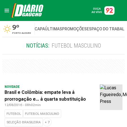
OUÇA
AO VIVO
9º
CAPA
ÚLTIMAS
PROMOÇÕES
ESPAÇO DO TRABAL
PORTO ALEGRE
NOTÍCIAS:
FUTEBOL MASCULINO
NOVIDADE
Brasil e Colômbia: empate leva à
prorrogação e... à quarta substituição
12/08/2016 - 08h02min
FUTEBOL
FUTEBOL MASCULINO
SELEÇÃO BRASILEIRA
+
7