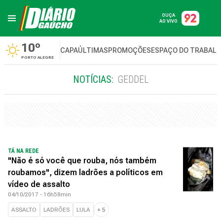
OUÇA
AO VIVO
10º
CAPA
ÚLTIMAS
PROMOÇÕES
ESPAÇO DO TRABAL
PORTO ALEGRE
NOTÍCIAS:
GEDDEL
TÁ NA REDE
"Não é só você que rouba, nós também
roubamos", dizem ladrões a políticos em
vídeo de assalto
04/10/2017 - 16h58min
ASSALTO
LADRÕES
LULA
+
5