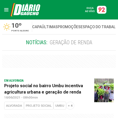
OUÇA
AO VIVO
10º
CAPA
ÚLTIMAS
PROMOÇÕES
ESPAÇO DO TRABAL
PORTO ALEGRE
NOTÍCIAS:
GERAÇÃO DE RENDA
EM ALVORADA
Projeto social no bairro Umbu incentiva
agricultura urbana e geração de renda
18/06/2021 - 08h00min
ALVORADA
PROJETO SOCIAL
UMBU
+
4