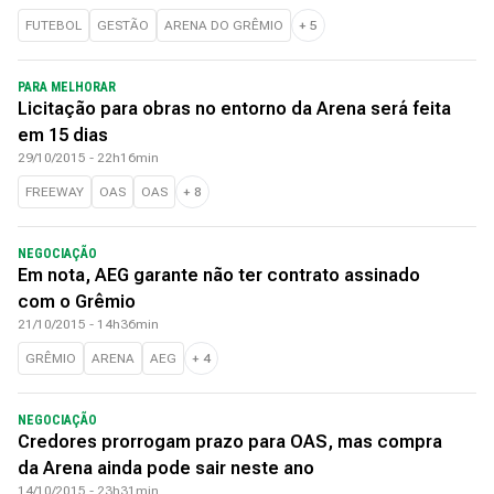
FUTEBOL
GESTÃO
ARENA DO GRÊMIO
+
5
PARA MELHORAR
Licitação para obras no entorno da Arena será feita
em 15 dias
29/10/2015 - 22h16min
FREEWAY
OAS
OAS
+
8
NEGOCIAÇÃO
Em nota, AEG garante não ter contrato assinado
com o Grêmio
21/10/2015 - 14h36min
GRÊMIO
ARENA
AEG
+
4
NEGOCIAÇÃO
Credores prorrogam prazo para OAS, mas compra
da Arena ainda pode sair neste ano
14/10/2015 - 23h31min