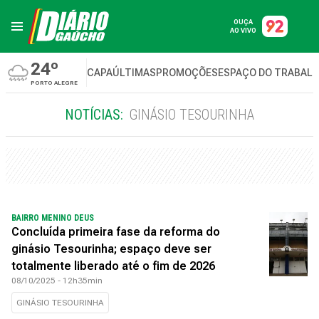
OUÇA
AO VIVO
24º
CAPA
ÚLTIMAS
PROMOÇÕES
ESPAÇO DO TRABAL
PORTO ALEGRE
NOTÍCIAS:
GINÁSIO TESOURINHA
BAIRRO MENINO DEUS
Concluída primeira fase da reforma do
ginásio Tesourinha; espaço deve ser
totalmente liberado até o fim de 2026
08/10/2025 - 12h35min
GINÁSIO TESOURINHA