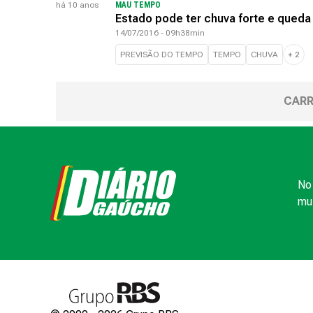
há 10 anos
MAU TEMPO
Estado pode ter chuva forte e queda 
14/07/2016 - 09h38min
PREVISÃO DO TEMPO
TEMPO
CHUVA
+
2
CARR
No 
mui