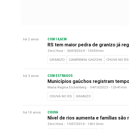
há 2 anos
COM 14,6CM
RS tem maior pedra de granizo já reg
Zero Hora
-
30/09/2024 - 15h55min
GRANIZO
CAMPANHA GAÚCHA
CHUVA NO RS
há 3 anos
COM ESTRAGOS
Municípios gaúchos registram tempor
Maria Regina Eichenberg
-
04/10/2023 - 12h41min
CHUVA NO RS
GRANIZO
há 10 anos
CHUVA
Nível de rios aumenta e famílias são
Zero Hora
-
15/07/2016 - 16h13min