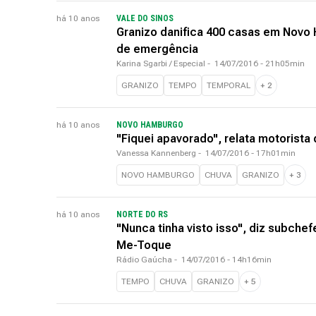
há 10 anos
VALE DO SINOS
Granizo danifica 400 casas em Novo 
de emergência
Karina Sgarbi / Especial
-
14/07/2016 - 21h05min
GRANIZO
TEMPO
TEMPORAL
+
2
há 10 anos
NOVO HAMBURGO
"Fiquei apavorado", relata motorista
Vanessa Kannenberg
-
14/07/2016 - 17h01min
NOVO HAMBURGO
CHUVA
GRANIZO
+
3
há 10 anos
NORTE DO RS
"Nunca tinha visto isso", diz subche
Me-Toque
Rádio Gaúcha
-
14/07/2016 - 14h16min
TEMPO
CHUVA
GRANIZO
+
5