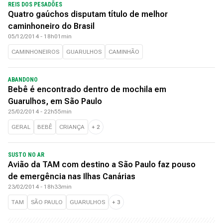
REIS DOS PESADÕES
Quatro gaúchos disputam título de melhor
caminhoneiro do Brasil
05/12/2014 - 18h01min
CAMINHONEIROS
GUARULHOS
CAMINHÃO
ABANDONO
Bebê é encontrado dentro de mochila em
Guarulhos, em São Paulo
25/02/2014 - 22h55min
GERAL
BEBÊ
CRIANÇA
+
2
SUSTO NO AR
Avião da TAM com destino a São Paulo faz pouso
de emergência nas Ilhas Canárias
23/02/2014 - 18h33min
TAM
SÃO PAULO
GUARULHOS
+
3