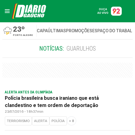
OUÇA
AO VIVO
23º
CAPA
ÚLTIMAS
PROMOÇÕES
ESPAÇO DO TRABAL
PORTO ALEGRE
NOTÍCIAS:
GUARULHOS
ALERTA ANTES DA OLIMPÍADA
Polícia brasileira busca iraniano que está
clandestino e tem ordem de deportação
23/07/2016 - 18h37min
TERRORISMO
ALERTA
POLÍCIA
+
8