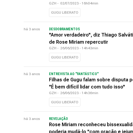
GZH
-
02/07/2023 - 16h04min
GUGU LIBERATO
há 3 anos
DESDOBRAMENTOS
"Amor verdadeiro", diz Thiago Salvát
de Rose Miriam repercutir
GZH
-
26/06/2023 - 14h43min
GUGU LIBERATO
há 3 anos
ENTREVISTA AO "FANTÁSTICO"
Filhas de Gugu falam sobre disputa p
"É bem difícil lidar com tudo isso"
GZH
-
26/06/2023 - 14h36min
GUGU LIBERATO
há 3 anos
REVELAÇÃO
Rose Miriam reconheceu bissexualid
poderia mudá-lo "com oração e jeju