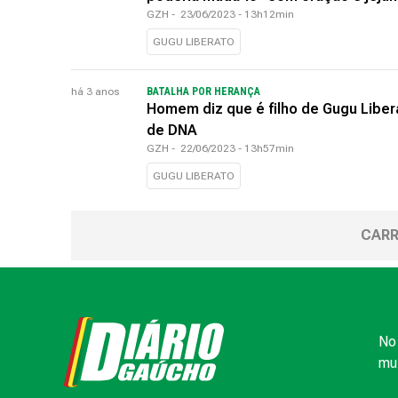
GZH
-
23/06/2023 - 13h12min
GUGU LIBERATO
há 3 anos
BATALHA POR HERANÇA
Homem diz que é filho de Gugu Libera
de DNA
GZH
-
22/06/2023 - 13h57min
GUGU LIBERATO
CARR
No 
mui