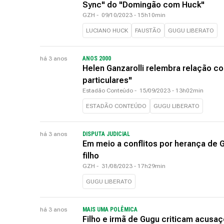
Sync" do "Domingão com Huck"
GZH
-
09/10/2023 - 15h10min
LUCIANO HUCK
FAUSTÃO
GUGU LIBERATO
há 3 anos
ANOS 2000
Helen Ganzarolli relembra relação co
particulares"
Estadão Conteúdo
-
15/09/2023 - 13h02min
ESTADÃO CONTEÚDO
GUGU LIBERATO
há 3 anos
DISPUTA JUDICIAL
Em meio a conflitos por herança de 
filho
GZH
-
31/08/2023 - 17h29min
GUGU LIBERATO
há 3 anos
MAIS UMA POLÊMICA
Filho e irmã de Gugu criticam acusa