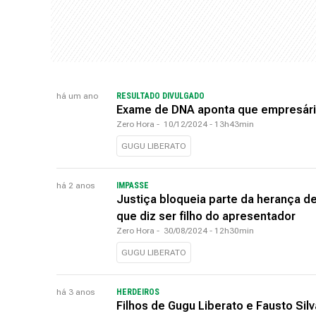
há um ano
RESULTADO DIVULGADO
Exame de DNA aponta que empresário
Zero Hora
-
10/12/2024 - 13h43min
GUGU LIBERATO
há 2 anos
IMPASSE
Justiça bloqueia parte da herança 
que diz ser filho do apresentador
Zero Hora
-
30/08/2024 - 12h30min
GUGU LIBERATO
há 3 anos
HERDEIROS
Filhos de Gugu Liberato e Fausto Sil