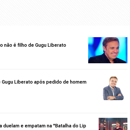
 não é filho de Gugu Liberato
de Gugu Liberato após pedido de homem
va duelam e empatam na "Batalha do Lip