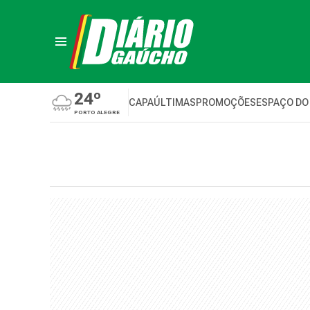
24º
CAPA
ÚLTIMAS
PROMOÇÕES
ESPAÇO DO
PORTO ALEGRE