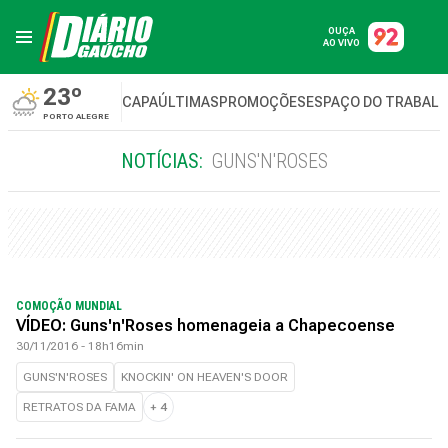
OUÇA
AO VIVO
23º
CAPA
ÚLTIMAS
PROMOÇÕES
ESPAÇO DO TRABAL
PORTO ALEGRE
NOTÍCIAS:
GUNS'N'ROSES
COMOÇÃO MUNDIAL
VÍDEO: Guns'n'Roses homenageia a Chapecoense
30/11/2016 - 18h16min
GUNS'N'ROSES
KNOCKIN' ON HEAVEN'S DOOR
RETRATOS DA FAMA
+
4