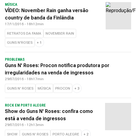
MÚSICA
VÍDEO: November Rain ganha versão
country de banda da Finlândia
17/11/2016 - 18h12min
RETRATOS DA FAMA
NOVEMBER RAIN
GUNS N'ROSES
+
1
PROBLEMAS
Guns N' Roses: Procon notifica produtora por
irregularidades na venda de ingressos
29/07/2016 - 18h17min
GUNS N' ROSES
MÚSICA
PROCON
+
3
ROCK EM PORTO ALEGRE
Show do Guns N' Roses: confira como
está a venda de ingressos
29/07/2016 - 12h13min
SHOW
GUNS N' ROSES
PORTO ALEGRE
+
2