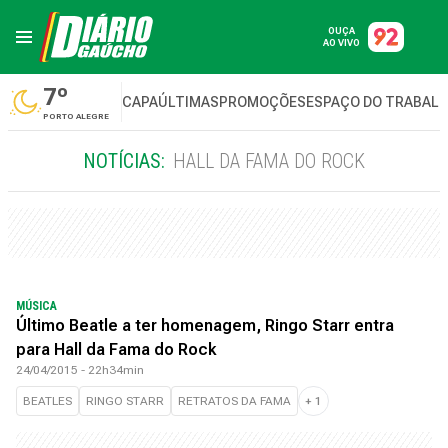
OUÇA
AO VIVO
7º
CAPA
ÚLTIMAS
PROMOÇÕES
ESPAÇO DO TRABAL
PORTO ALEGRE
NOTÍCIAS:
HALL DA FAMA DO ROCK
MÚSICA
Último Beatle a ter homenagem, Ringo Starr entra
para Hall da Fama do Rock
24/04/2015 - 22h34min
BEATLES
RINGO STARR
RETRATOS DA FAMA
+
1