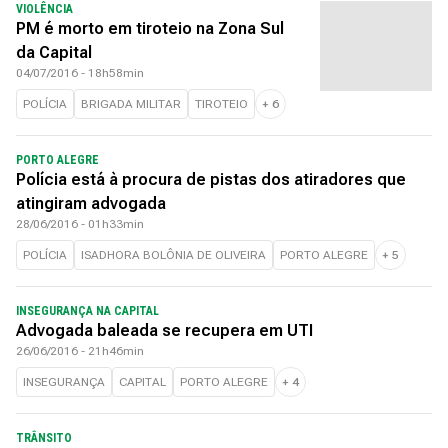
VIOLÊNCIA
PM é morto em tiroteio na Zona Sul
da Capital
04/07/2016 - 18h58min
POLÍCIA
BRIGADA MILITAR
TIROTEIO
+
6
PORTO ALEGRE
Polícia está à procura de pistas dos atiradores que
atingiram advogada
28/06/2016 - 01h33min
POLÍCIA
ISADHORA BOLÔNIA DE OLIVEIRA
PORTO ALEGRE
+
5
INSEGURANÇA NA CAPITAL
Advogada baleada se recupera em UTI
26/06/2016 - 21h46min
INSEGURANÇA
CAPITAL
PORTO ALEGRE
+
4
TRÂNSITO