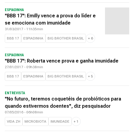
ESPIADINHA
"BBB 17": Emilly vence a prova do líder e
se emociona com imunidade
31/03/2017 - 11h35min
BBB 17
ESPIADINHA
BIG BROTHER BRASIL
+
6
ESPIADINHA
"BBB 17": Roberta vence prova e ganha imunidade
27/01/2017 - 09h38min
BBB 17
ESPIADINHA
BIG BROTHER BRASIL
+
5
ENTREVISTA
"No futuro, teremos coquetéis de probióticos para
quando estivermos doentes", diz pesquisador
07/05/2016 - 06h08min
VIDA ZH
MICROBIOTA
IMUNIDADE
+
1