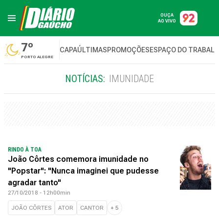
OUÇA
AO VIVO
7º
CAPA
ÚLTIMAS
PROMOÇÕES
ESPAÇO DO TRABAL
PORTO ALEGRE
NOTÍCIAS:
IMUNIDADE
RINDO À TOA
João Côrtes comemora imunidade no
"Popstar": "Nunca imaginei que pudesse
agradar tanto"
27/10/2018 - 12h00min
JOÃO CÔRTES
ATOR
CANTOR
+
5