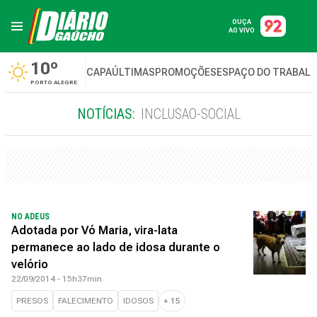
OUÇA
AO VIVO
10º
CAPA
ÚLTIMAS
PROMOÇÕES
ESPAÇO DO TRABAL
PORTO ALEGRE
NOTÍCIAS:
INCLUSAO-SOCIAL
NO ADEUS
Adotada por Vó Maria, vira-lata
permanece ao lado de idosa durante o
velório
22/09/2014 - 15h37min
PRESOS
FALECIMENTO
IDOSOS
+
15