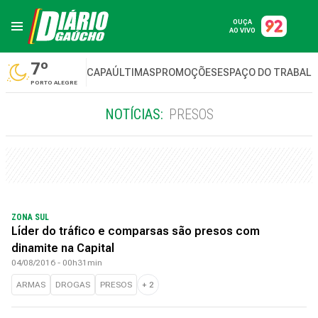
OUÇA
AO VIVO
7º
CAPA
ÚLTIMAS
PROMOÇÕES
ESPAÇO DO TRABAL
PORTO ALEGRE
NOTÍCIAS:
PRESOS
ZONA SUL
Líder do tráfico e comparsas são presos com
dinamite na Capital
04/08/2016 - 00h31min
ARMAS
DROGAS
PRESOS
+
2