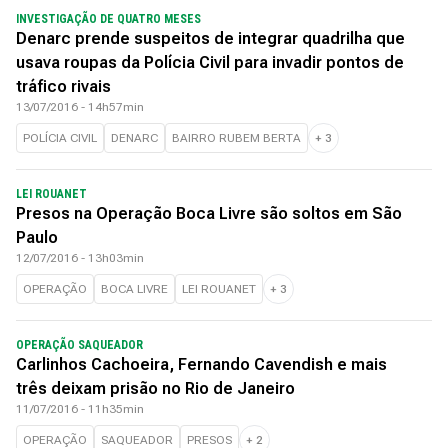
INVESTIGAÇÃO DE QUATRO MESES
Denarc prende suspeitos de integrar quadrilha que
usava roupas da Polícia Civil para invadir pontos de
tráfico rivais
13/07/2016 - 14h57min
POLÍCIA CIVIL
DENARC
BAIRRO RUBEM BERTA
+
3
LEI ROUANET
Presos na Operação Boca Livre são soltos em São
Paulo
12/07/2016 - 13h03min
OPERAÇÃO
BOCA LIVRE
LEI ROUANET
+
3
OPERAÇÃO SAQUEADOR
Carlinhos Cachoeira, Fernando Cavendish e mais
três deixam prisão no Rio de Janeiro
11/07/2016 - 11h35min
OPERAÇÃO
SAQUEADOR
PRESOS
+
2