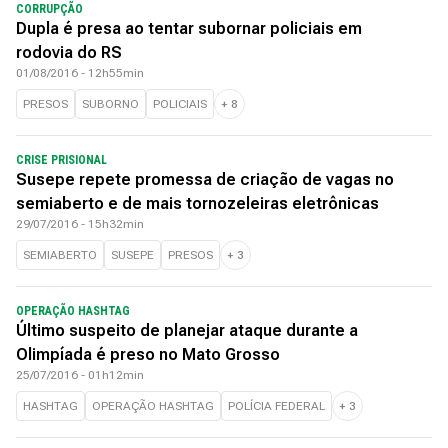
CORRUPÇÃO
Dupla é presa ao tentar subornar policiais em
rodovia do RS
01/08/2016 - 12h55min
PRESOS
SUBORNO
POLICIAIS
+
8
CRISE PRISIONAL
Susepe repete promessa de criação de vagas no
semiaberto e de mais tornozeleiras eletrônicas
29/07/2016 - 15h32min
SEMIABERTO
SUSEPE
PRESOS
+
3
OPERAÇÃO HASHTAG
Último suspeito de planejar ataque durante a
Olimpíada é preso no Mato Grosso
25/07/2016 - 01h12min
HASHTAG
OPERAÇÃO HASHTAG
POLÍCIA FEDERAL
+
3