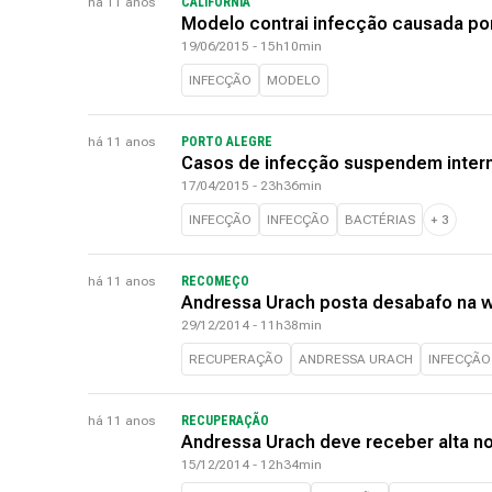
há 11 anos
CALIFÓRNIA
Modelo contrai infecção causada po
19/06/2015 - 15h10min
INFECÇÃO
MODELO
há 11 anos
PORTO ALEGRE
Casos de infecção suspendem intern
17/04/2015 - 23h36min
INFECÇÃO
INFECÇÃO
BACTÉRIAS
+
3
há 11 anos
RECOMEÇO
Andressa Urach posta desabafo na w
29/12/2014 - 11h38min
RECUPERAÇÃO
ANDRESSA URACH
INFECÇÃO
há 11 anos
RECUPERAÇÃO
Andressa Urach deve receber alta no
15/12/2014 - 12h34min