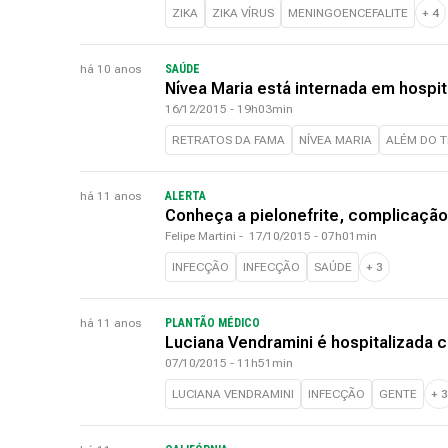
ZIKA
ZIKA VÍRUS
MENINGOENCEFALITE
+
4
há 10 anos
SAÚDE
Nívea Maria está internada em hospit
16/12/2015 - 19h03min
RETRATOS DA FAMA
NÍVEA MARIA
ALÉM DO 
há 11 anos
ALERTA
Conheça a pielonefrite, complicação
Felipe Martini
-
17/10/2015 - 07h01min
INFECÇÃO
INFECÇÃO
SAÚDE
+
3
há 11 anos
PLANTÃO MÉDICO
Luciana Vendramini é hospitalizada 
07/10/2015 - 11h51min
LUCIANA VENDRAMINI
INFECÇÃO
GENTE
+
3