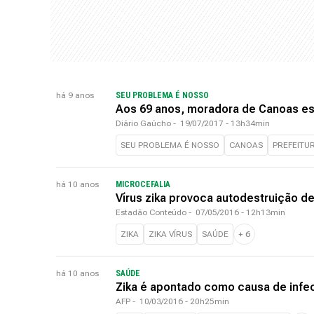
há 9 anos
SEU PROBLEMA É NOSSO
Aos 69 anos, moradora de Canoas esp
Diário Gaúcho
-
19/07/2017 - 13h34min
SEU PROBLEMA É NOSSO
CANOAS
PREFEITU
há 10 anos
MICROCEFALIA
Vírus zika provoca autodestruição d
Estadão Conteúdo
-
07/05/2016 - 12h13min
ZIKA
ZIKA VÍRUS
SAÚDE
+
6
há 10 anos
SAÚDE
Zika é apontado como causa de infe
AFP
-
10/03/2016 - 20h25min