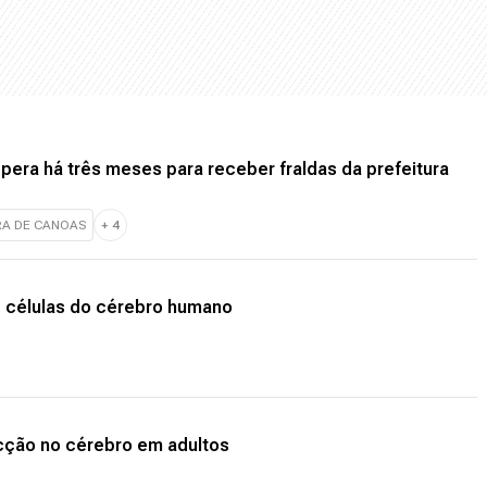
era há três meses para receber fraldas da prefeitura
RA DE CANOAS
+
4
e células do cérebro humano
cção no cérebro em adultos