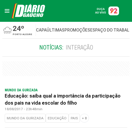
OUÇA
AO VIVO
24º
CAPA
ÚLTIMAS
PROMOÇÕES
ESPAÇO DO TRABAL
PORTO ALEGRE
NOTÍCIAS:
INTERAÇÃO
MUNDO DA GURIZADA
Educação: saiba qual a importância da participação
dos pais na vida escolar do filho
18/08/2017 - 23h48min
MUNDO DA GURIZADA
EDUCAÇÃO
PAIS
+
8