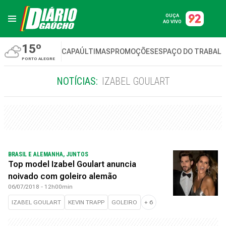
OUÇA
AO VIVO
15º
CAPA
ÚLTIMAS
PROMOÇÕES
ESPAÇO DO TRABAL
PORTO ALEGRE
NOTÍCIAS:
IZABEL GOULART
BRASIL E ALEMANHA, JUNTOS
Top model Izabel Goulart anuncia
noivado com goleiro alemão
06/07/2018 - 12h00min
IZABEL GOULART
KEVIN TRAPP
GOLEIRO
+
6