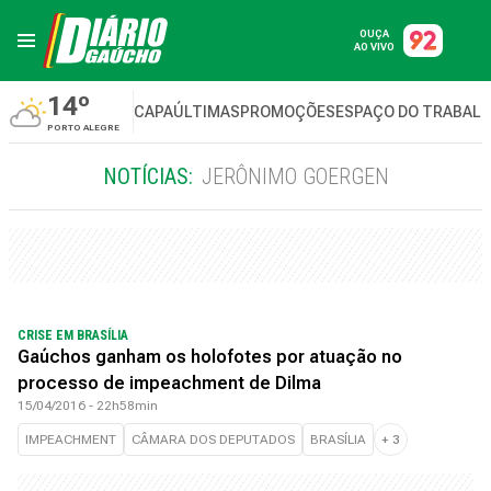
OUÇA
AO VIVO
14º
CAPA
ÚLTIMAS
PROMOÇÕES
ESPAÇO DO TRABAL
PORTO ALEGRE
NOTÍCIAS:
JERÔNIMO GOERGEN
CRISE EM BRASÍLIA
Gaúchos ganham os holofotes por atuação no
processo de impeachment de Dilma
15/04/2016 - 22h58min
IMPEACHMENT
CÂMARA DOS DEPUTADOS
BRASÍLIA
+
3