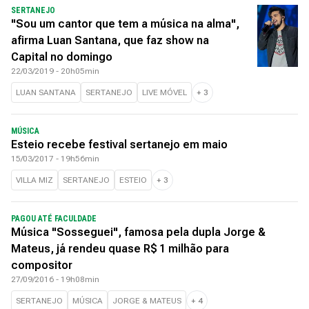
SERTANEJO
"Sou um cantor que tem a música na alma",
afirma Luan Santana, que faz show na
Capital no domingo
22/03/2019 - 20h05min
LUAN SANTANA
SERTANEJO
LIVE MÓVEL
+
3
MÚSICA
Esteio recebe festival sertanejo em maio
15/03/2017 - 19h56min
VILLA MIZ
SERTANEJO
ESTEIO
+
3
PAGOU ATÉ FACULDADE
Música "Sosseguei", famosa pela dupla Jorge &
Mateus, já rendeu quase R$ 1 milhão para
compositor
27/09/2016 - 19h08min
SERTANEJO
MÚSICA
JORGE & MATEUS
+
4