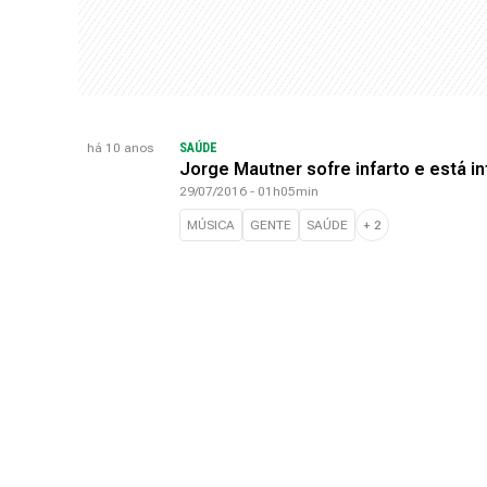
há 10 anos
SAÚDE
Jorge Mautner sofre infarto e está i
29/07/2016 - 01h05min
MÚSICA
GENTE
SAÚDE
+
2