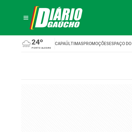
24º
CAPA
ÚLTIMAS
PROMOÇÕES
ESPAÇO DO
PORTO ALEGRE