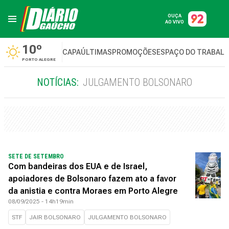
OUÇA
AO VIVO
10º
CAPA
ÚLTIMAS
PROMOÇÕES
ESPAÇO DO TRABAL
PORTO ALEGRE
NOTÍCIAS:
JULGAMENTO BOLSONARO
SETE DE SETEMBRO
Com bandeiras dos EUA e de Israel,
apoiadores de Bolsonaro fazem ato a favor
da anistia e contra Moraes em Porto Alegre
08/09/2025 - 14h19min
STF
JAIR BOLSONARO
JULGAMENTO BOLSONARO