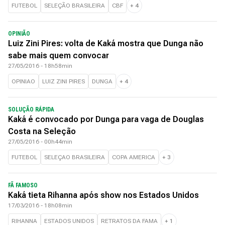
FUTEBOL
SELEÇÃO BRASILEIRA
CBF
+
4
OPINIÃO
Luiz Zini Pires: volta de Kaká mostra que Dunga não
sabe mais quem convocar
27/05/2016 - 18h58min
OPINIAO
LUIZ ZINI PIRES
DUNGA
+
4
SOLUÇÃO RÁPIDA
Kaká é convocado por Dunga para vaga de Douglas
Costa na Seleção
27/05/2016 - 00h44min
FUTEBOL
SELEÇAO BRASILEIRA
COPA AMERICA
+
3
FÃ FAMOSO
Kaká tieta Rihanna após show nos Estados Unidos
17/03/2016 - 18h08min
RIHANNA
ESTADOS UNIDOS
RETRATOS DA FAMA
+
1