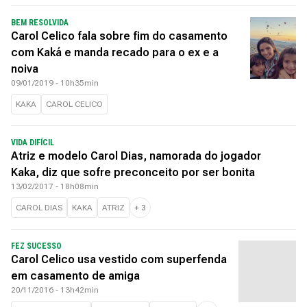
BEM RESOLVIDA
Carol Celico fala sobre fim do casamento
com Kaká e manda recado para o ex e a
noiva
09/01/2019 - 10h35min
KAKA
CAROL CELICO
VIDA DIFÍCIL
Atriz e modelo Carol Dias, namorada do jogador
Kaka, diz que sofre preconceito por ser bonita
13/02/2017 - 18h08min
CAROL DIAS
KAKA
ATRIZ
+
3
FEZ SUCESSO
Carol Celico usa vestido com superfenda
em casamento de amiga
20/11/2016 - 13h42min