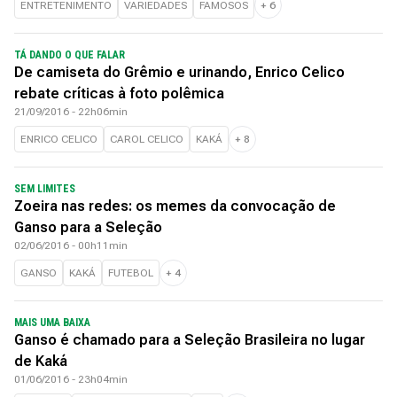
ENTRETENIMENTO
VARIEDADES
FAMOSOS
+
6
TÁ DANDO O QUE FALAR
De camiseta do Grêmio e urinando, Enrico Celico
rebate críticas à foto polêmica
21/09/2016 - 22h06min
ENRICO CELICO
CAROL CELICO
KAKÁ
+
8
SEM LIMITES
Zoeira nas redes: os memes da convocação de
Ganso para a Seleção
02/06/2016 - 00h11min
GANSO
KAKÁ
FUTEBOL
+
4
MAIS UMA BAIXA
Ganso é chamado para a Seleção Brasileira no lugar
de Kaká
01/06/2016 - 23h04min