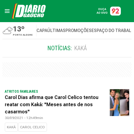
OUÇA
AO VIVO
13º
CAPA
ÚLTIMAS
PROMOÇÕES
ESPAÇO DO TRABAL
PORTO ALEGRE
NOTÍCIAS:
KAKÁ
ATRITOS FAMILIARES
Carol Dias afirma que Carol Celico tentou
reatar com Kaká: "Meses antes de nos
casarmos"
30/09/2021 - 12h49min
KAKÁ
CAROL CELICO