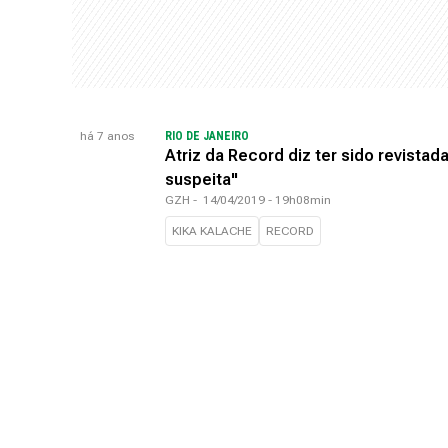
há 7 anos
RIO DE JANEIRO
Atriz da Record diz ter sido revistada
suspeita"
GZH
-
14/04/2019 - 19h08min
KIKA KALACHE
RECORD