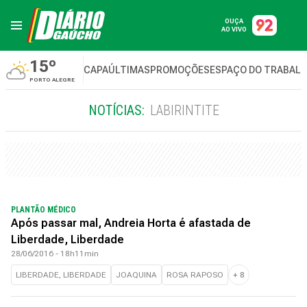
OUÇA
AO VIVO
15º
CAPA
ÚLTIMAS
PROMOÇÕES
ESPAÇO DO TRABAL
PORTO ALEGRE
NOTÍCIAS:
LABIRINTITE
PLANTÃO MÉDICO
Após passar mal, Andreia Horta é afastada de
Liberdade, Liberdade
28/06/2016 - 18h11min
LIBERDADE, LIBERDADE
JOAQUINA
ROSA RAPOSO
+
8