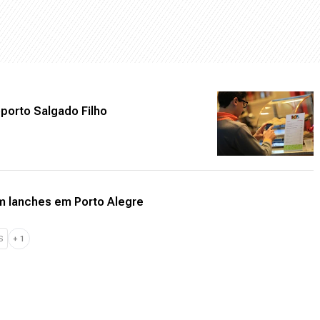
porto Salgado Filho
m lanches em Porto Alegre
S
+
1