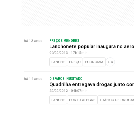
há 13 anos
PREÇOS MENORES
Lanchonete popular inaugura no aero
06/05/2013 - 17h15min
LANCHE
PREÇO
ECONOMIA
+
4
há 14 anos
DISFARCE INUSITADO
Quadrilha entregava drogas junto co
25/05/2012 - 04h07min
LANCHE
PORTO ALEGRE
TRÁFICO DE DROGA