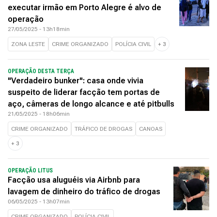
executar irmão em Porto Alegre é alvo de
operação
27/05/2025 - 13h18min
ZONA LESTE
CRIME ORGANIZADO
POLÍCIA CIVIL
+
3
OPERAÇÃO DESTA TERÇA
"Verdadeiro bunker": casa onde vivia
suspeito de liderar facção tem portas de
aço, câmeras de longo alcance e até pitbulls
21/05/2025 - 18h06min
CRIME ORGANIZADO
TRÁFICO DE DROGAS
CANOAS
+
3
OPERAÇÃO LITUS
Facção usa aluguéis via Airbnb para
lavagem de dinheiro do tráfico de drogas
06/05/2025 - 13h07min
CRIME ORGANIZADO
POLÍCIA CIVIL