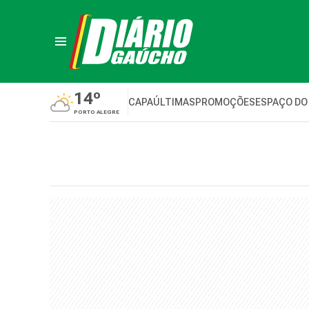
14º
CAPA
ÚLTIMAS
PROMOÇÕES
ESPAÇO DO
PORTO ALEGRE