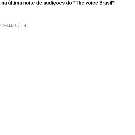
a última noite de audições do "The voice Brasil":
A DALMAS
+
4