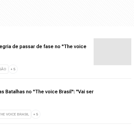
legria de passar de fase no "The voice
ISÃO
+
5
s Batalhas no "The voice Brasil": "Vai ser
THE VOICE BRASIL
+
5